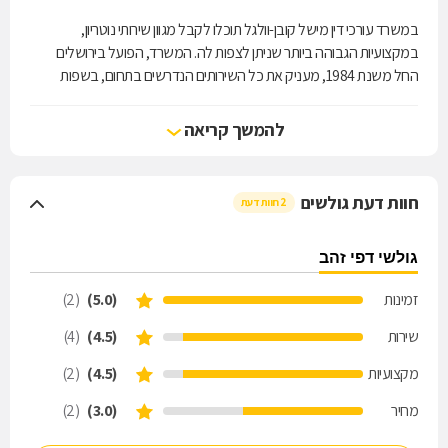
במשרד עורכי דין מישל קובן-וולגל תוכלו לקבל מגוון שירותי נוטריון,
במקצועיות הגבוהה ביותר שניתן לצפות לה. המשרד, הפועל בירושלים
החל משנת 1984, מעניק את כל השירותים הנדרשים בתחום, בשפות
העברית והאנגלית כאחד: בין השאר, מדובר כאן על תרגום נוטריוני של
מסמכים, אימות חתימה, אישור העתק נאמן למקור, צוואה נוטריונית ועוד.
להמשך קריאה
המשרד נחשב למוביל בהכרת שדה המשחק האמריקאי ומסייע ללקוחות
פרטיים, עסקיים ומוסדיים המתנהלים מול גורמים שונים בארצות הברית.
המשרד מציע ללקוחותיו מענה מהיר ואיכותי ומייעץ להם בצורה מקיפה
חוות דעת גולשים
2 חוות דעת
בתחומי עיסוקו.
גולשי דפי זהב
זמינות
(5.0)
(2)
שירות
(4.5)
(4)
מקצועיות
(4.5)
(2)
מחיר
(3.0)
(2)