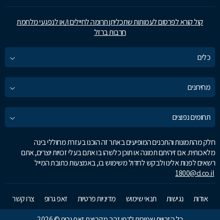
קול קורא לפרסום לעמותות שתכליתן תרומה לחיילים ו/או לנפגעי מלחמת
חרבות ברזל
כלים
מחירונים
תחומים נפוצים
חלק מהתמונות והתכנים המופיעים באתר זה הוכנו בעזרת מחוללי בינה
מלאכותית. אם זיהיתם תמונה או תוכן כלשהו בו אתם בעלי זכויות יוצרים, אתם
רשאים לפנות אלינו ולבקש לחדול משימוש בו, באמצעות כתובת המייל
1800@d.co.il
אודות
נגישות
תנאי שימוש
מדיניות פרטיות
זאפ גרופ
צרו קשר
כל הזכויות שמורות לדפי זהב מקבוצת זאפ גרופ © 2026