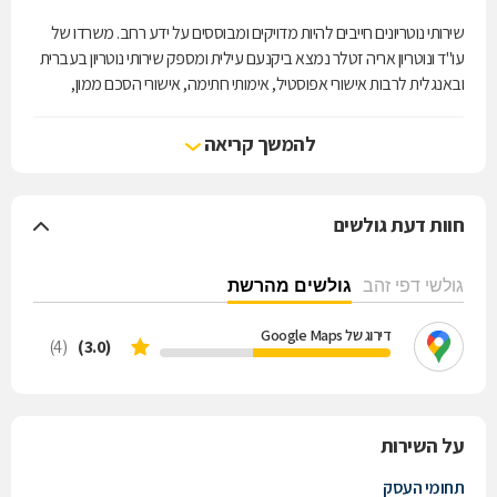
שירותי נוטריונים חייבים להיות מדויקים ומבוססים על ידע רחב. משרדו של
עו"ד ונוטריון אריה זטלר נמצא ביקנעם עילית ומספק שירותי נוטריון בעברית
ובאנגלית לרבות אישורי אפוסטיל, אימותי חתימה, אישורי הסכם ממון,
העתק נאמן למקור, אישורי חיים ועוד. כמו כן המשרד מספק שירותים
משפטיים ושירותי ליטיגציה בתחומים: דיני נדל"ן, דיני משפחה, ירושות
להמשך קריאה
וצוואות וענייני פיצוי גרמני בפרט. שירותיו יעילים ותכליתיים לטובת הלקוח,
מבוססים על ידע וניסיון ומוגשים באדיבות ובתשומת לב מרבית לצרכיו.
חוות דעת גולשים
גולשי דפי זהב
גולשים מהרשת
דירוג של Google Maps
(4)
(3.0)
על השירות
תחומי העסק