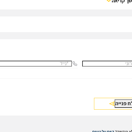
ך קריאה
 מדוייק?
דווח על טעות