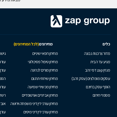
כלים
מחירונים
(לכל המחירונים)
מדור צרכנות נבונה
מחירון רופאי שיניים
גישור
מגיע עד הבית
מחירון טיפול פסיכולוגי
עורכי
מגזין zap דפי זהב
מחירון מורים לנהיגה
עורך
עסקים מומלצים (עסק זהב)
מחירון שירותי תרגום
הסכם
הוסף עסק בחינם
מחירון מכשירי שמיעה
עורכ
מספרי חירום
מחירון אביזרים אורטופדיים
רשלנ
מחירון עורכי דין דיני משפחה וירושה
אובד
מחירון עורכי דין דיני מיסים
עורך