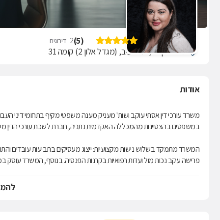
עו"ד אסתי עוקב
)
5
(
2
דירוגים
יגאל אלון 94, תל אביב, (מגדל אלון 2) קומה 31
אודות
משרד עורכי דין אסתי עוקב ושות' מעניק מענה משפטי מקיף בתחומי דיני העב
במשפטים בהצטיינות מהמכללה האקדמית נתניה, חברת לשכת עורכי הדין משנת 2
המשרד מתמקד בשלוש נישות מקצועיות: ייצוג מעסיקים בתביעות עובדים והתוויית 
פרישה עקב נכות מול ועדות רפואיות בקרנות הפנסיה. בנוסף, המשרד עוסק במימ
הניסיון העשיר שנצבר בטיפול במאות תיקים, יחד עם גישה יסודית וחשיבה יציר
להמש
הערכאות המשפטיות, מבתי הדין האזוריים לעבודה ועד לבית המשפט העליון,
צוות המשרד זמין לייעוץ ראשוני ולבחינת האפשרויות העומדות בפניכם בתחומי 