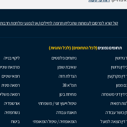
קול קורא לפרסום לעמותות שתכליתן תרומה לחיילים ו/או לנפגעי מלחמת חרבות
תחומים נפוצים
(לכל התחומים)
(לכל התגיות)
 גירושין
ניתוחים פלסטיים
ליקויי בנייה
 דין גירושין
שאיבת שומן
מרפאת שיניי
 דין מקרקעין
הגדלת חזה
רופאי שיניים
 ממון
תמ"א 38
רפואה סינית
י דין דיני משפחה
מתיחת בטן
רפואה משלי
ות רפואית
טיפול וייעוץ זוגי / משפחתי
אורטופדיה
ן כושר עבודה
תאונת עבודה
נטורופתיה
 דין הוצאה לפועל
הומאופתיה / טיפול הומאופתי
ביטוח