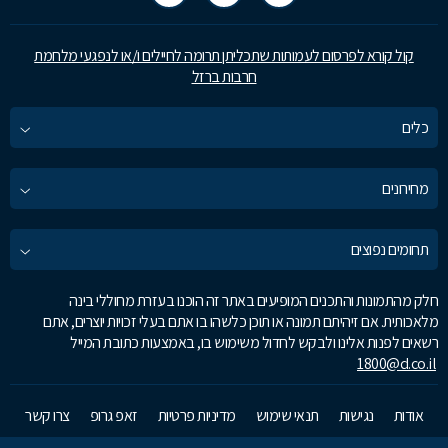
קול קורא לפרסום לעמותות שתכליתן תרומה לחיילים ו/או לנפגעי מלחמת
חרבות ברזל
כלים
מחירונים
תחומים נפוצים
חלק מהתמונות והתכנים המופיעים באתר זה הוכנו בעזרת מחוללי בינה
מלאכותית. אם זיהיתם תמונה או תוכן כלשהו בו אתם בעלי זכויות יוצרים, אתם
רשאים לפנות אלינו ולבקש לחדול משימוש בו, באמצעות כתובת המייל
1800@d.co.il
אודות
נגישות
תנאי שימוש
מדיניות פרטיות
זאפ גרופ
צרו קשר