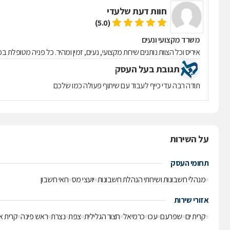
חוות דעת של
עדי
(5.0)
משרד מקצועי ונעים
איריס וכל הצוות נותנים שירות מקצועי, נעים, זמין ומהיר. כל פניה מטופלת 
תגובת בעל העסק
תודה רבה עדי כייף לעבוד עם שיתוף פעולה כמו שלכם
על השירות
תחומי העסק
מנהלי חשבונות ושירותי הנהלת חשבונות
יועצי מס
רואי חשבון
אזורי שירות
קרית ים
שפרעם
עכו
כרמיאל
חצור הגלילית
צפת
נצרת
ראש פינה
קרית א