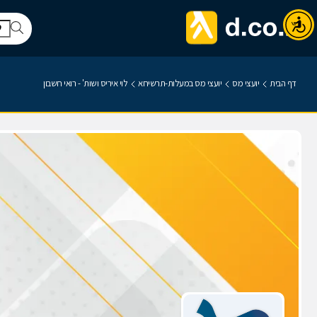
דף הבית
יועצי מס
יועצי מס במעלות-תרשיחא
לוי איריס ושות' - רואי חשבון