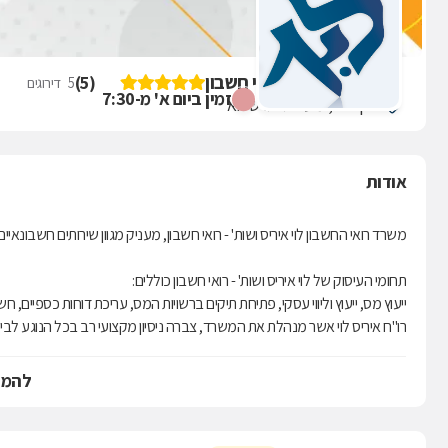
לוי איריס ושות' - רואי חשבון
)
5
(
5
דירוגים
זמין ביום א' מ-7:30
וינקה 10, מעלות-תרשיחא
אודות
משרד רואי החשבון לוי איריס ושות' - רואי חשבון, מעניק מגוון שירותים חשבונא
תחומי העיסוק של לוי איריס ושות' - רואי חשבון כוללים:
ייעוץ מס, ייעוץ וליווי עסקי, פתיחת תיקים ברשויות המס, עריכת דוחות כספיים, 
רו"ח איריס לוי אשר מנהלת את המשרד, צברה ניסיון מקצועי רב בכל הנוגע לב
משרד לוי איריס ושות' - רואי חשבון, מקפיד לתת ללקוחותיו מענה מקצועי, המוש
להמש