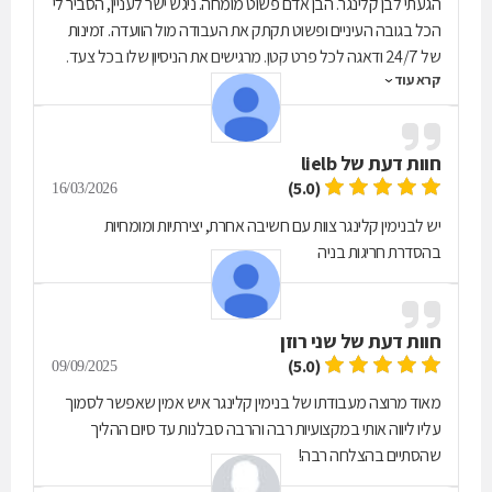
הגעתי לבן קלינגר. הבן אדם פשוט מומחה. ניגש ישר לעניין, הסביר לי
הכל בגובה העיניים ופשוט תקתק את העבודה מול הוועדה. זמינות
של 24/7 ודאגה לכל פרט קטן. מרגישים את הניסיון שלו בכל צעד.
קרא עוד
רק משרד קלינגר!!!
חוות דעת של
lielb
(5.0)
16/03/2026
יש לבנימין קלינגר צוות עם חשיבה אחרת, יצירתיות ומומחיות
בהסדרת חריגות בניה
חוות דעת של
שני רוזן
(5.0)
09/09/2025
מאוד מרוצה מעבודתו של בנימין קלינגר איש אמין שאפשר לסמוך
עליו ליווה אותי במקצועיות רבה והרבה סבלנות עד סיום ההליך
שהסתיים בהצלחה רבה!