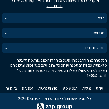
קול קורא לפרסום לעמותות שתכליתן תרומה לחיילים ו/או לנפגעי מלחמת
חרבות ברזל
כלים
מחירונים
תחומים נפוצים
חלק מהתמונות והתכנים המופיעים באתר זה הוכנו בעזרת מחוללי בינה
מלאכותית. אם זיהיתם תמונה או תוכן כלשהו בו אתם בעלי זכויות יוצרים, אתם
רשאים לפנות אלינו ולבקש לחדול משימוש בו, באמצעות כתובת המייל
1800@d.co.il
אודות
נגישות
תנאי שימוש
מדיניות פרטיות
זאפ גרופ
צרו קשר
כל הזכויות שמורות לדפי זהב מקבוצת זאפ גרופ © 2026