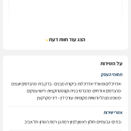
הצג עוד חוות דעת
על השירות
תחומי העסק
אדריכלים ומשרדי אדריכלות
ביקורת מבנים - בדק בית
מהנדסים יועצים
מהנדסים אזרחיים
מהנדסי בנייה וקונסטרוקציות
רישוי עסקים
משפט מנהלי ורשויות מקומיות
עורכי דין – דיני מקרקעין
אזורי שירות
בת ים
גבעתיים
חולון
ראשון לציון
רמת גן
רמת השרון
תל אביב