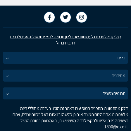
קול קורא לפרסום לעמותות שתכליתן תרומה לחיילים ו/או לנפגעי מלחמת
חרבות ברזל
כלים
מחירונים
תחומים נפוצים
חלק מהתמונות והתכנים המופיעים באתר זה הוכנו בעזרת מחוללי בינה
מלאכותית. אם זיהיתם תמונה או תוכן כלשהו בו אתם בעלי זכויות יוצרים, אתם
רשאים לפנות אלינו ולבקש לחדול משימוש בו, באמצעות כתובת המייל
1800@d.co.il