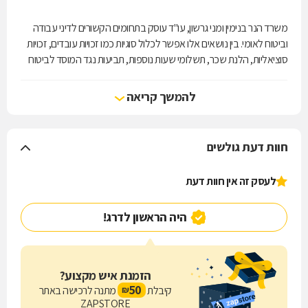
משרד הנר בנימין ומני גרשון, עו"ד עוסק בתחומים הקשורים לדיני עבודה
וביטוח לאומי. בין נושאים אלו אפשר לכלול סוגיות כמו זכויות עובדים, זכויות
סוציאליות, הלנת שכר, תשלומי שעות נוספות, תביעות נגד המוסד לביטוח
לאומי, ייצוג מעסיקים ועוד. המשרד נמצא באשקלון ומספק שירותים
ללקוחותיו גם בשפות כמו אנגלית, יידיש, הונגרית ורוסית. משרד הנר בנימין
להמשך קריאה
ומני גרשון פתוח גם בימי שישי ולאורך כל יום מימות השבוע הוא פועל
להענקת השירות הטוב ביותר ללקוחותיו.
חוות דעת גולשים
לעסק זה אין חוות דעת
היה הראשון לדרג!
הזמנת איש מקצוע?
50
קיבלת
מתנה לרכישה באתר
₪
ZAPSTORE