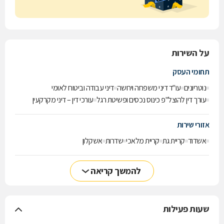
על השירות
תחומי העסק
נוטריונים
עו"ד דיני משפחה וירושה
דיני עבודה וביטוח לאומי
עורך דין להוצל"פ כינוס נכסים ופשיטת רגל
עורכי דין – דיני מקרקעין
אזורי שירות
אשדוד
קריית גת
קריית מלאכי
שדרות
אשקלון
להמשך קריאה
שעות פעילות