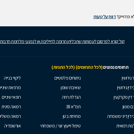
 מדוייק?
דווח על טעות
קול קורא לפרסום לעמותות שתכליתן תרומה לחיילים ו/או לנפגעי מלחמת חרבות
תחומים נפוצים
(לכל התחומים)
(לכל התגיות)
 גירושין
ניתוחים פלסטיים
ליקויי בנייה
 דין גירושין
שאיבת שומן
מרפאת שיניי
 דין מקרקעין
הגדלת חזה
רופאי שיניים
 ממון
תמ"א 38
רפואה סינית
י דין דיני משפחה
מתיחת בטן
רפואה משלי
ות רפואית
טיפול וייעוץ זוגי / משפחתי
אורטופדיה