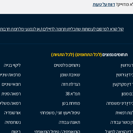
 מדוייק?
דווח על טעות
קול קורא לפרסום לעמותות שתכליתן תרומה לחיילים ו/או לנפגעי מלחמת חרבות
תחומים נפוצים
(לכל התחומים)
(לכל התגיות)
 גירושין
ניתוחים פלסטיים
ליקויי בנייה
 דין גירושין
שאיבת שומן
מרפאת שיניי
 דין מקרקעין
הגדלת חזה
רופאי שיניים
 ממון
תמ"א 38
רפואה סינית
י דין דיני משפחה
מתיחת בטן
רפואה משלי
ות רפואית
טיפול וייעוץ זוגי / משפחתי
אורטופדיה
ן כושר עבודה
תאונת עבודה
נטורופתיה
 דין הוצאה לפועל
הומאופתיה / טיפול הומאופתי
ביטוח