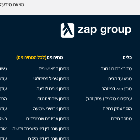
מצאת מידע לא
כלים
מחירונים
(לכל המחירונים)
מדור צרכנות נבונה
מחירון רופאי שיניים
גישור
מגיע עד הבית
מחירון טיפול פסיכולוגי
עורכי
מגזין zap דפי זהב
מחירון מורים לנהיגה
עורך
עסקים מומלצים (עסק זהב)
מחירון שירותי תרגום
הסכם
הוסף עסק בחינם
מחירון מכשירי שמיעה
עורכ
מספרי חירום
מחירון אביזרים אורטופדיים
רשלנ
מחירון עורכי דין דיני משפחה וירושה
אובד
מחירון עורכי דין דיני מיסים
עורך