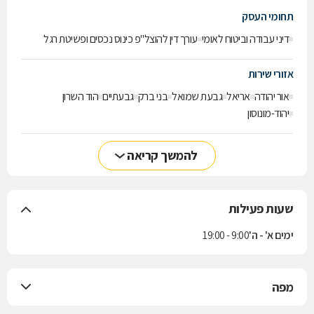
תחומי העסק
דיני עבודה וביטוח לאומי
עורך דין להוצל"פ כינוס נכסים ופשיטת רגל
אזורי שירות
אור יהודה
אריאל
גבעת שמואל
בני ברק
גבעתיים
הוד השרון
יהוד-מונוסון
להמשך קריאה
שעות פעילות
ימים א' - ה'
9:00 - 19:00
מפה