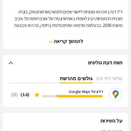
ד"ר דנה גזית היא מומחית ליישור שיניים ולסתות (אורתודונטית), בוגרת
תוכנית ההתמחות הבינלאומית באורתודונטיה של אוניברסיטת תל-אביב
משנת 2006. בבעלותה מרפאה שיניים פרטית בחיפה, בה היא מבצעת
יישורי שיניים במגוון שיטות מתקדמות, לרבות: קשתיות שקופות (יישור שיניים
שקוף), מכשירים פונקציונליים (שיפורי תיפקודי שרירי הפה אצל ילדים
להמשך קריאה
במהלך גדילה) וסמכים (״גשר״). בנוסף לכך, ד"ר גזית משמשת כמדריכה
קלינית של מתמחים במחלקת ההתמחות באורתודונטיה, בבית הספר
להתמחויות ברפואת שיניים שבקריה הרפואית רמב"ם בחיפה.
חוות דעת גולשים
גולשי דפי זהב
גולשים מהרשת
דירוג של Google Maps
(10)
(3.8)
על השירות