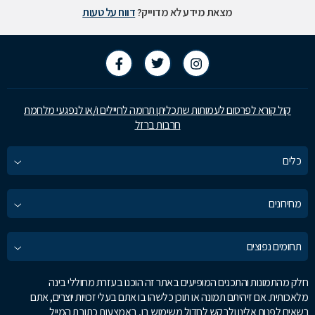
מצאת מידע לא מדוייק?
דווח על טעות
קול קורא לפרסום לעמותות שתכליתן תרומה לחיילים ו/או לנפגעי מלחמת
חרבות ברזל
כלים
מחירונים
תחומים נפוצים
חלק מהתמונות והתכנים המופיעים באתר זה הוכנו בעזרת מחוללי בינה
מלאכותית. אם זיהיתם תמונה או תוכן כלשהו בו אתם בעלי זכויות יוצרים, אתם
רשאים לפנות אלינו ולבקש לחדול משימוש בו, באמצעות כתובת המייל