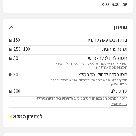
יום ו'
9:00 - 13:00
מחירון
בדיקה במרפאה וטרינרית
150 ₪
וטרינר עד הבית
100 - 250 ₪
חיסון כלבת לכלב - פרטי
50 ₪
המחיר לחיסון שנעשה במרפאה פרטית ומשתנה לפי משקל
הכלב ואינו כולל אגרת רישוי
חיסון כלבת לחתול - מחיר מלא
80 ₪
תעריף קבוע של השירות הוטרינרי לחתול שאינו מסורס או חתולה
שאינה מעוקרת
סירוס כלב
300 ₪
*המחירים האמורים במחירון זה נקבעו ע"י בעל העסק ובאחריותו הבלעדית.
למידע נוסף.
למחירון המלא