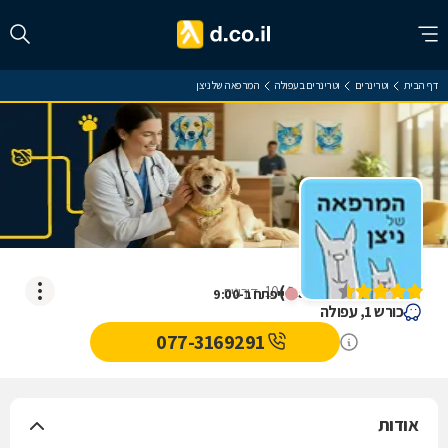
דף הבית
וטרינרים
וטרינרים בעפולה
המרפאה של ניצן
המרפאה של ניצן
)
4.5
(
10
דירוגים
ייפתח ב-9:00
כורש 1, עפולה
077-3169291
אודות