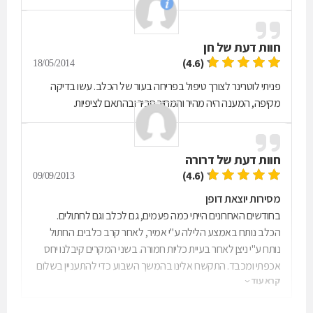
חוות דעת של
חן
(4.6)
18/05/2014
פניתי לוטרינר לצורך טיפול בפריחה בעור של הכלב. עשו בדיקה
מקיפה, המענה היה מהיר והמחיר סביר ובהתאם לציפיות.
חוות דעת של
דרורה
(4.6)
09/09/2013
מסירות יוצאת דופן
בחודשים האחרונים הייתי כמה פעמים, גם לכלב וגם לחתולים.
הכלב נותח באמצע הלילה ע"י אמיר, לאחר קרב כלבים. החתול
נותח ע"י ניצן לאחר בעיית כליות חמורה. בשני המקרים קיבלנו יחס
אכפתי ומכבד. התקשרו אלינו בהמשך השבוע כדי להתעניין בשלום
קרא עוד
החיות. נתנו לנו מידע מקיף וברור להמשך הטיפול. כאחת שמכירה
לא מעט וטרינרים, חייבת לציין שהם ממש יוצאי דופן. כל הכבוד!