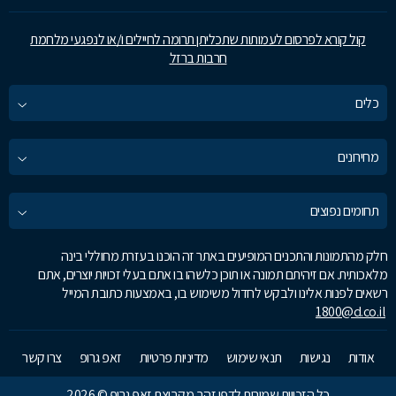
קול קורא לפרסום לעמותות שתכליתן תרומה לחיילים ו/או לנפגעי מלחמת
חרבות ברזל
כלים
מחירונים
תחומים נפוצים
חלק מהתמונות והתכנים המופיעים באתר זה הוכנו בעזרת מחוללי בינה
מלאכותית. אם זיהיתם תמונה או תוכן כלשהו בו אתם בעלי זכויות יוצרים, אתם
רשאים לפנות אלינו ולבקש לחדול משימוש בו, באמצעות כתובת המייל
1800@d.co.il
אודות
נגישות
תנאי שימוש
מדיניות פרטיות
זאפ גרופ
צרו קשר
כל הזכויות שמורות לדפי זהב מקבוצת זאפ גרופ © 2026