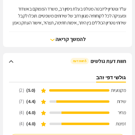
עו''ד ונוטריון יליזבטה מטלס בעלת ניסיון רב, משרד הממוקם באשדוד
ומעניקה לכל לקוחותיה מגוון רחב של שירותים משפטיים. תוכלו לקבל
שירותי נוטריון הכוללים בין היתר, אימות חתימה, תצהיר, אישור העתק נאמן
למקור, ייפוי כוח ותרגום בשלל שפות, למשל: אוקראינית, רומנית, גרמנית,
אנגלית, גאורגית, צרפתית, ספרדית ורוסית. עו''ד מטלס תעמוד לרשותכם
להמשך קריאה
בכל שאלה, לקביעת פגישת ייעוץ, צרו קשר עם המשרד עוד היום.
חוות דעת גולשים
5 חוות דעת
גולשי דפי זהב
מקצועיות
(5.0)
(2)
שירות
(4.4)
(7)
מחיר
(4.0)
(4)
זמינות
(4.0)
(4)