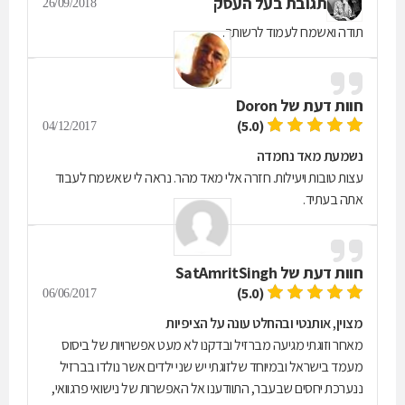
תגובת בעל העסק
26/09/2018
תודה ואשמח לעמוד לרשותך.
חוות דעת של
Doron
(5.0)
04/12/2017
נשמעת מאד נחמדה
עצות טובות ויעילות. חזרה אלי מאד מהר. נראה לי שאשמח לעבוד
אתה בעתיד.
חוות דעת של
SatAmritSingh
(5.0)
06/06/2017
מצוין, אותנטי ובהחלט עונה על הציפיות
מאחר וזוגתי מגיעה מברזיל ובדקנו לא מעט אפשרויות של ביסוס
מעמד בישראל ובמיוחד שלזוגתי יש שני ילדים אשר נולדו בברזיל
ננערכת יחסים שבעבר, התוודענו אל האפשרות של נישואי פרגוואי,