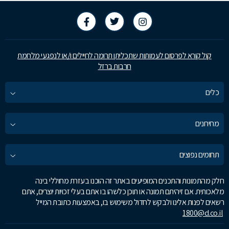
קול קורא לפרסום לעמותות שתכליתן תרומה לחיילים ו/או לנפגעי מלחמת
חרבות ברזל
כלים
מחירונים
תחומים נפוצים
חלק מהתמונות והתכנים המופיעים באתר זה הוכנו בעזרת מחוללי בינה
מלאכותית. אם זיהיתם תמונה או תוכן כלשהו בו אתם בעלי זכויות יוצרים, אתם
רשאים לפנות אלינו ולבקש לחדול משימוש בו, באמצעות כתובת המייל
1800@d.co.il