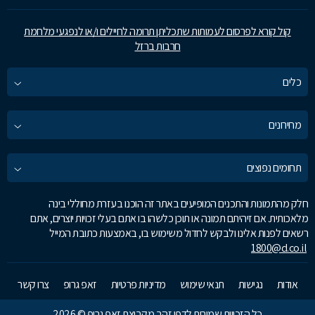
קול קורא לפרסום לעמותות שתכליתן תרומה לחיילים ו/או לנפגעי מלחמת
חרבות ברזל
כלים
מחירונים
תחומים נפוצים
חלק מהתמונות והתכנים המופיעים באתר זה הוכנו בעזרת מחוללי בינה
מלאכותית. אם זיהיתם תמונה או תוכן כלשהו בו אתם בעלי זכויות יוצרים, אתם
רשאים לפנות אלינו ולבקש לחדול משימוש בו, באמצעות כתובת המייל
1800@d.co.il
אודות
נגישות
תנאי שימוש
מדיניות פרטיות
זאפ גרופ
צרו קשר
כל הזכויות שמורות לדפי זהב מקבוצת זאפ גרופ © 2026