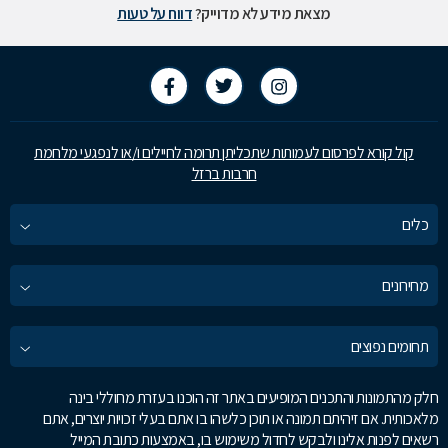
מצאת מידע לא מדוייק?
דווח על טעות
קול קורא לפרסום לעמותות שתכליתן תרומה לחיילים ו/או לנפגעי מלחמת
חרבות ברזל
כלים
מחירונים
תחומים נפוצים
חלק מהתמונות והתכנים המופיעים באתר זה הוכנו בעזרת מחוללי בינה
מלאכותית. אם זיהיתם תמונה או תוכן כלשהו בו אתם בעלי זכויות יוצרים, אתם
רשאים לפנות אלינו ולבקש לחדול משימוש בו, באמצעות כתובת המייל