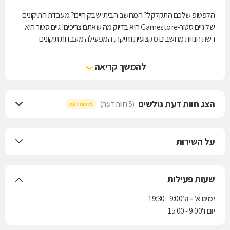
הלפטופ שלכם התקלקל? המחשב הביתי שבק חיים? מעבדת התיקונים
של גיים סטור-Gamestore היא בדיוק מה שאתם צריכים! גיים סטור היא
רשת חנויות מחשבים מקצועית וותיקה, המפעילה מעבדות תיקונים
משוכללות בסניפיה השונים שברחבי הארץ. המעבדות מתמחות בתיקון
מחשבים ניידים ומחשבים נייחים מכל הסוגים והדגמים, ומאוישות על-ידי
להמשך קריאה
צוות טכנאים מנוסה המטפל במהירות וביסודיות בכל תקלה. כמו כן, תוכלו
לתקן במעבדות את המכשיר הסלולרי שלכם ולקבל מענה מקיף תחת
קורת גג אחת.
הצג חוות דעת גולשים
(5 חוות דעת)
5 חוות דעת
על השירות
שעות פעילות
ימים א' - ה'
9:00 - 19:30
יום ו'
9:00 - 15:00