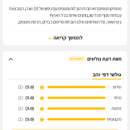
מנופיקו מנופים היא חברת הובלות ומנופים עם ניסיון של 20 שנה, המבצעת
עבודות מנוף מכל סוג,נותנים שירות בכל הארץ!!
בין השאר, סל השירותים שלנו: הובלות פריטים כבדים, הרמת פיגומים,
שינוע והעלאת חומרי בניין - והרשימה עוד ארוכה. העבודות נעשות
באמצעות מנוף המגיע לגובה של 30 מטר . על המנוף חולש כוח אדם
להמשך קריאה
מקצועי, מיומן ומנוסה, המחזיק בכל ההכשרות הנדרשות בתחום. העבודות
מגיעות עם אחריות מלאה ומוצעות במחירים שווים לכל נפש. נשמח לספק
לכם עבודות מנוף שמגיעות, פשוטו כמשמעו, לגבהים חדשים.
חוות דעת גולשים
2 חוות דעת
גולשי דפי זהב
שירות
(5.0)
(2)
מחיר
(5.0)
(2)
זמינות
(5.0)
(2)
מקצועיות
(5.0)
(2)