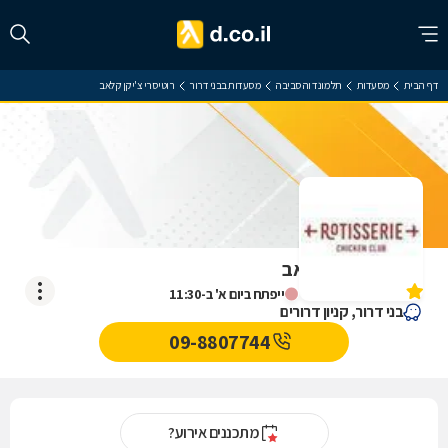
דף הבית
מסעדות
תל מונד והסביבה
מסעדות בבני דרור
רוטיסרי צ'יקן קלאב
רוטיסרי צ'יקן קלאב
אין עדיין חוות דעת
ייפתח ביום א' ב-11:30
בני דרור, קניון דרורים
09-8807744
מתכננים אירוע?