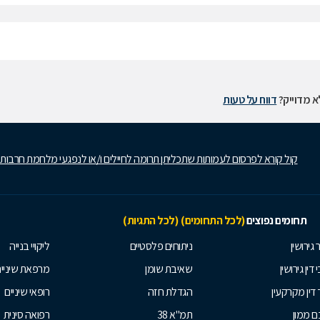
 מדוייק?
דווח על טעות
קול קורא לפרסום לעמותות שתכליתן תרומה לחיילים ו/או לנפגעי מלחמת חרבות
תחומים נפוצים
(לכל התחומים)
(לכל התגיות)
 גירושין
ניתוחים פלסטיים
ליקויי בנייה
 דין גירושין
שאיבת שומן
מרפאת שיניי
 דין מקרקעין
הגדלת חזה
רופאי שיניים
 ממון
תמ"א 38
רפואה סינית