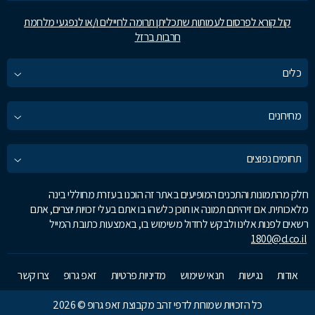
קול קורא לפרסום לעמותות שתכליתן תרומה לחיילים ו/או לנפגעי מלחמת
חרבות ברזל
כלים
מחירונים
תחומים נפוצים
חלק מהתמונות והתכנים המופיעים באתר זה הוכנו בעזרת מחוללי בינה
מלאכותית. אם זיהיתם תמונה או תוכן כלשהו בו אתם בעלי זכויות יוצרים, אתם
רשאים לפנות אלינו ולבקש לחדול משימוש בו, באמצעות כתובת המייל
1800@d.co.il
אודות
נגישות
תנאי שימוש
מדיניות פרטיות
זאפ גרופ
צרו קשר
כל הזכויות שמורות לדפי זהב מקבוצת זאפ גרופ © 2026