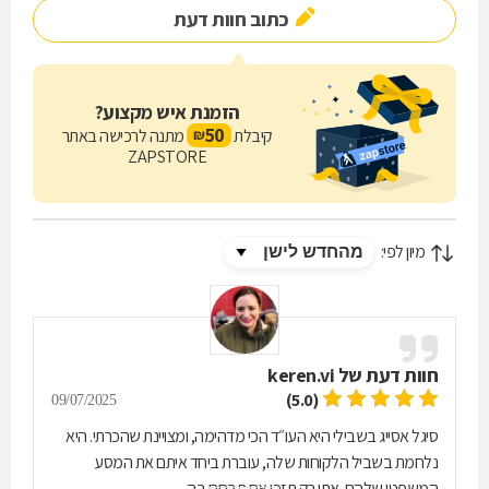
כתוב חוות דעת
ביותר האפשרית.
אם אתם זקוקים לעורכת דין מומחית בדיני משפחה וירושה באשדוד, אני
כאן לעזור לכם.
הזמנת איש מקצוע?
50
קיבלת
מתנה לרכישה באתר
₪
ZAPSTORE
מיון לפי:
חוות דעת של
keren.vi
(5.0)
09/07/2025
סיגל אסייג בשבילי היא העו״ד הכי מדהימה, ומצויינת שהכרתי. היא
נלחמת בשביל הלקוחות שלה, עוברת ביחד איתם את המסע
המשפטי שלהם .אתן רק תזכו אם תבחרו בה.