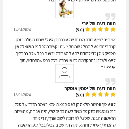
חוות דעת של
יורי
(5.0)
14/04/2024
אני חייב לציין עבודה מצוינת של עורכת דין סיגל ! שרות מעולה בזמן
קצר ביותר! מעל הכול גישה מקצועית ! קשובה לכל פניה ושאלה אין
מספיק מילין כדי להודות לה על העבודה ! דאגה בכל שלב בתהליך
לייעץ ולעדכן בהתקדמות כזו או אחרת ובכל פרט שהתחדש, תוך
קרא עוד
הפגנת אורך רוח סבלנות, מקצועיות ואדיבות ! ממליץ בחום ! תודה
רבה לך !
חוות דעת של
יסמין אוסקר
(5.0)
18/01/2024
ליווי עוטף וזמינות מלאה הן לא סיסמאות אלא באמת הדרך של סיגל,
דרכינו נפגשו בתקופה מאוד קשה בחיים שלי, היית אבודה, מהשיחה
הראשונה הבנתי שסיגל לא דומה לשום עורך/ת דין אחר
שהכרתי/ראיתי. ליוותה אותי, הייתה שם בשבילי בכל רגע הקשיבה