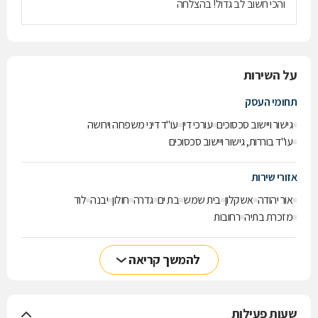
המלאכית שהצילה אותי. ואני מודה לאלוהים ששלח לי אותה להוביל
והכי חשוב לב גדול! בהצלחה
אותי בדרך הלא סלולה הזו של הגירושין. אז- כמו שאמרתי תעשו
לעצמכם טובה, ותתנו לסיגל לעזור לכם. מ. ע.
על השירות
תחומי העסק
גישור ויישוב סכסוכים
עורכי דין
עו"ד דיני משפחה וירושה
עו"ד בוררות, גישור ויישוב סכסוכים
אזורי שירות
אור יהודה
אשקלון
בית שמש
בת ים
גדרה
חולון
יבנה
לוד
מזכרת בתיה
רחובות
להמשך קריאה
שעות פעילות