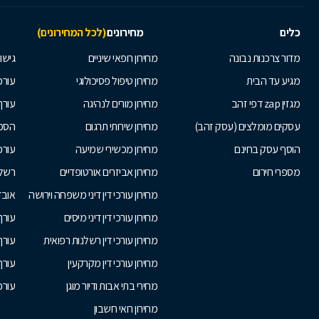
כלים
מחירונים
(לכל המחירונים)
מדור צרכנות נבונה
מחירון רופאי שיניים
גישור
מגיע עד הבית
מחירון טיפול פסיכולוגי
עורכי
מגזין zap דפי זהב
מחירון מורים לנהיגה
עורך
עסקים מומלצים (עסק זהב)
מחירון שירותי תרגום
הסכם
הוסף עסק בחינם
מחירון מכשירי שמיעה
עורכ
מספרי חירום
מחירון אביזרים אורטופדיים
רשלנ
מחירון עורכי דין דיני משפחה וירושה
אובד
מחירון עורכי דין דיני מיסים
עורך
מחירון עורכי דין רשלנות רפואית
עורך 
מחירון עורכי דין מקרקעין
עורך
מחירי בתי אבות ודיור מוגן
עורכי
מחירון רואי חשבון