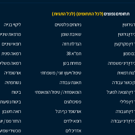
תחומים נפוצים
(לכל התחומים)
(לכל התגיות)
 גירושין
ניתוחים פלסטיים
ליקויי בנייה
 דין גירושין
שאיבת שומן
מרפאת שיניי
 דין מקרקעין
הגדלת חזה
רופאי שיניים
 ממון
תמ"א 38
רפואה סינית
י דין דיני משפחה
מתיחת בטן
רפואה משלי
ות רפואית
טיפול וייעוץ זוגי / משפחתי
אורטופדיה
ן כושר עבודה
תאונת עבודה
נטורופתיה
 דין הוצאה לפועל
הומאופתיה / טיפול הומאופתי
ביטוח
דין פלילי
פסיכולוגים
ביטוח נסיעות 
 דין תעבורה
אורטופד כף רגל
רואה חשבון
 דין דיני עבודה
רופא ילדים
החזר מס / יו
אדריכלים
מכשירי שמיע