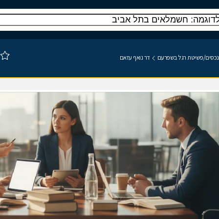
וס נכסים/פשיטת רגל בשפרעם
דר נואף עזאם