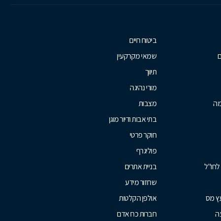
ביטוח חיים
ם
שמאי מקרקעין
תיווך
מורי נהיגה
מה
מצבות
בתי אבות ודיור מוגן
חוקר פרטי
פוליגרף
לחו"ל
בניית אתרים
שחזור מידע
עץ מס
אולפן הקלטות
ה
חברות כח אדם