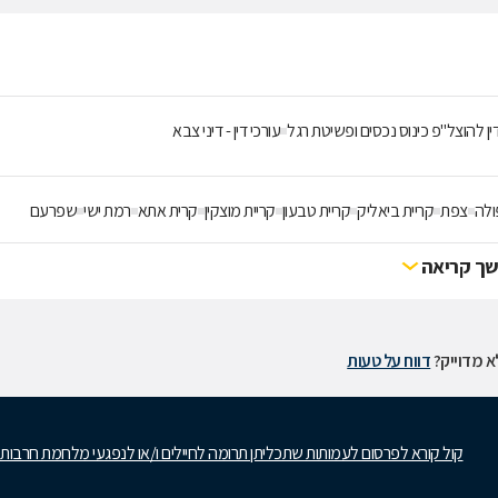
ין להוצל"פ כינוס נכסים ופשיטת רגל
עורכי דין - דיני צבא
ולה
צפת
קריית ביאליק
קריית טבעון
קריית מוצקין
קרית אתא
רמת ישי
שפרעם
ך קריאה
 מדוייק?
דווח על טעות
קול קורא לפרסום לעמותות שתכליתן תרומה לחיילים ו/או לנפגעי מלחמת חרבות