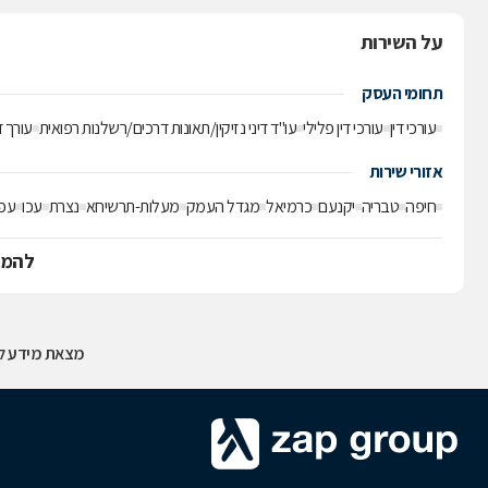
על השירות
תחומי העסק
עורכי דין
עורכי דין פלילי
עו"ד דיני נזיקין/תאונות דרכים/רשלנות רפואית
עורך ד
אזורי שירות
חיפה
טבריה
יקנעם
כרמיאל
מגדל העמק
מעלות-תרשיחא
נצרת
עכו
עפ
להמש
מצאת מידע לא