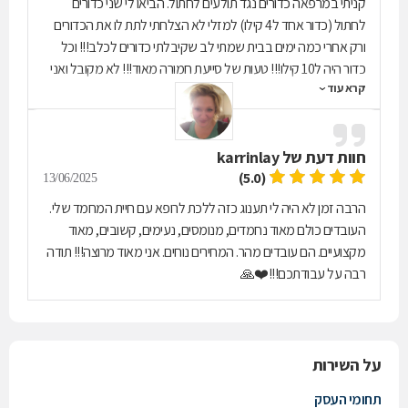
קניתי במרפאה כדורים נגד תולעים לחתול. הביאו לי שני כדורים
לחתול (כדור אחד ל4 קילו) למזלי לא הצלחתי לתת לו את הכדורים
ורק אחרי כמה ימים בבית שמתי לב שקיבלתי כדורים לכלב!!! וכל
כדור היה ל10 קילו!!! טעות של סייעת חמורה מאוד!!! לא מקובל ואני
קרא עוד
מבקשת שבעלים יבדקו טוב מי עובד אצלם למטופלים: תבדקו טוב
מה אתם באמת מקבלים
חוות דעת של
karrinlay
(5.0)
13/06/2025
הרבה זמן לא היה לי תענוג כזה ללכת לרופא עם חיית המחמד שלי.
העובדים כולם מאוד נחמדים, מנומסים, נעימים, קשובים, מאוד
מקצועיים. הם עובדים מהר. המחירים נוחים. אני מאוד מרוצה!!! תודה
רבה על עבודתכם!!!❤️🙏
על השירות
תחומי העסק