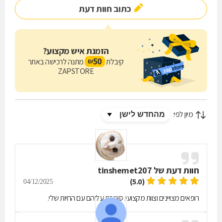
כתוב חוות דעת
מתוך אחריות חברתית, הצוות שלנו מחויב למתן שירותי רפואה מתקדמים
במחירים מוזלים לחתולי רחוב, ומשתתף במבצעי עיקור וסירוס למענם.
זמינותנו עבורכם היא עדיפות עליונה - המרפאה פתוחה לקבלת מקרי
הזמנת איש מקצוע?
חירום לאורך כל היום והערב, כולל מענה טלפוני בשעות הלילה ובשבת
50
קיבלת
מתנה לרכישה באתר
₪
למקרי חירום.
ZAPSTORE
פנו אלינו עוד היום כדי להעניק לחיית המחמד שלכם את הטיפול המקצועי
והאכפתי שהיא ראויה לו.
מיון לפי:
חוות דעת של
tinshemet207
(5.0)
04/12/2025
רופאים מצויינים וצוות מקצועי. סומכת עליהם עם החיות שלי.