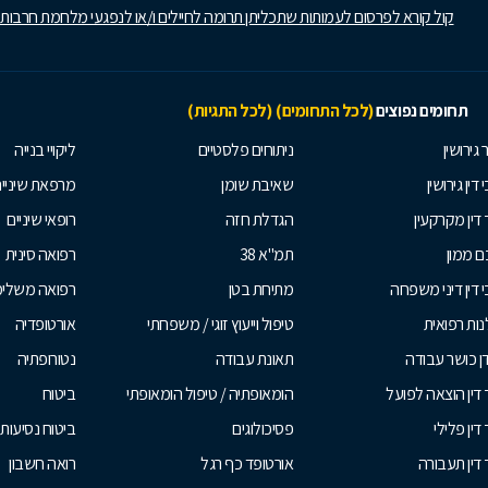
קול קורא לפרסום לעמותות שתכליתן תרומה לחיילים ו/או לנפגעי מלחמת חרבות
תחומים נפוצים
(לכל התחומים)
(לכל התגיות)
 גירושין
ניתוחים פלסטיים
ליקויי בנייה
 דין גירושין
שאיבת שומן
מרפאת שיניי
 דין מקרקעין
הגדלת חזה
רופאי שיניים
 ממון
תמ"א 38
רפואה סינית
י דין דיני משפחה
מתיחת בטן
רפואה משלי
ות רפואית
טיפול וייעוץ זוגי / משפחתי
אורטופדיה
ן כושר עבודה
תאונת עבודה
נטורופתיה
 דין הוצאה לפועל
הומאופתיה / טיפול הומאופתי
ביטוח
דין פלילי
פסיכולוגים
ביטוח נסיעות 
 דין תעבורה
אורטופד כף רגל
רואה חשבון