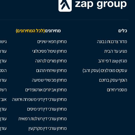
כלים
מחירונים
(לכל המחירונים)
מדור צרכנות נבונה
מחירון רופאי שיניים
גישור
מגיע עד הבית
מחירון טיפול פסיכולוגי
עורכי
מגזין zap דפי זהב
מחירון מורים לנהיגה
עורך
עסקים מומלצים (עסק זהב)
מחירון שירותי תרגום
הסכם
הוסף עסק בחינם
מחירון מכשירי שמיעה
עורכ
מספרי חירום
מחירון אביזרים אורטופדיים
רשלנ
מחירון עורכי דין דיני משפחה וירושה
אובד
מחירון עורכי דין דיני מיסים
עורך
מחירון עורכי דין רשלנות רפואית
עורך 
מחירון עורכי דין מקרקעין
עורך