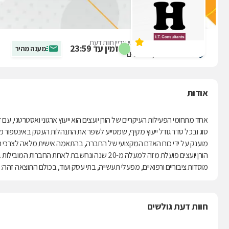
הורן אריה יועצים
אין עדיין חוות דעת
זמין עד 23:59
מענה מהיר
משה שרת 10, ירושלים
אודות
אחד מתחומי הפעילות העיקריים של הורן יועצים הוא ייעוץ ארגוני ואסטרטגי, 
סוג ובכל סדר גודל ייעוץ מקיף, שמסייע לשפר את התנהלות העסק באינספור מובנ
מוענק על ידי כוח האדם המקצועי של החברה, בהתאמה אישית מלאה לצרכי ה
הורן יועצים פועלת מזה למעלה מ-20 שנה ונחשבת 
מוסדות ציבוריים ורפואיים, מפעלי תעשייה, בתי עסק ועוד, בכולם התוצאה זהה
חוות דעת גולשים