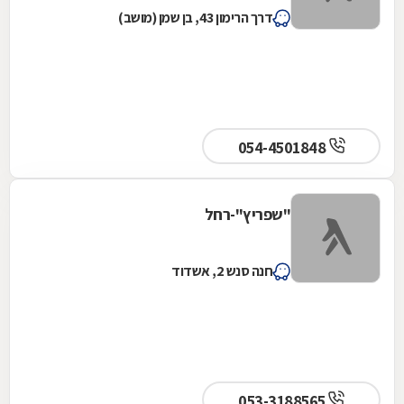
דרך הרימון 43, בן שמן (מושב)
054-4501848
"שפריץ"-רחל
חנה סנש 2, אשדוד
053-3188565