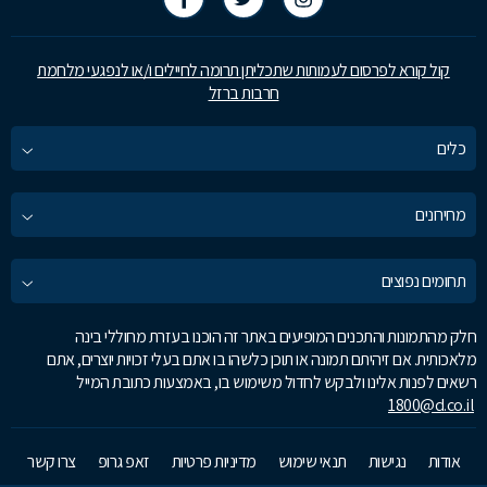
קול קורא לפרסום לעמותות שתכליתן תרומה לחיילים ו/או לנפגעי מלחמת
חרבות ברזל
כלים
מחירונים
תחומים נפוצים
חלק מהתמונות והתכנים המופיעים באתר זה הוכנו בעזרת מחוללי בינה
מלאכותית. אם זיהיתם תמונה או תוכן כלשהו בו אתם בעלי זכויות יוצרים, אתם
רשאים לפנות אלינו ולבקש לחדול משימוש בו, באמצעות כתובת המייל
1800@d.co.il
אודות
נגישות
תנאי שימוש
מדיניות פרטיות
זאפ גרופ
צרו קשר