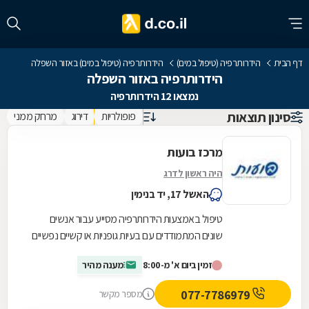
דף הבית
הידרותרפיה (טיפול במים)
הידרותרפיה (טיפול במים) באזור השפלה
הידרותרפיה באזור השפלה
נמצאו 12 הידרותרפיה
סינון תוצאות
פופולריות
דירוג
מרחק ממני
מרכז בועות
היה ראשון לדרג
האשל 17, יד בנימין
טיפול באמצעות הידרותרפיה מסייע עבור אנשים
שונים המתמודדים עם בעיות גופניות או קשיים נפשיים
שונים. לצד זאת, אנשים רבים בעלי מוגבלויות וצרכים...
זמין ביום א' מ-8:00
מענה מהיר
077-7786979
מספר מקשר