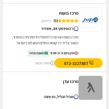
מרכז בועות
(5)
1 דירוגים
ז'בוטינסקי 84, אשדוד
מרכז בועות הוא מרכז לטיפולי הידרותרפיה באשדוד,
המוכר על ידי כל קופות החולים הפועלות בישראל.
הטיפולים בו ניתנים לתינוקות, ילדים, בני נוער...
זמין ביום א' מ-9:00
מענה מהיר
072-3227857
מספר מקשר
מרכז עדן
שביל הגליל, נס ציונה