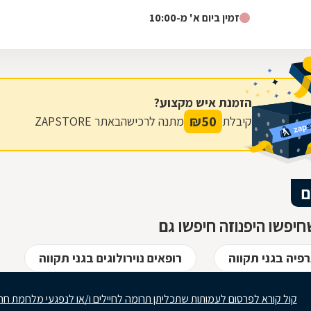
בקריית אונו היא משלבת...
זמין ביום א' מ-10:00
הזמנת איש מקצוע?
₪
50
קיבלת
מתנה לרכישה
באתר ZAPSTORE
ם
יפשו היפנוזה חיפשו גם
פיה בגני תקווה
רופאים נוירולוגים בגני תקווה
קול קורא לפרסום לעמותות שתכליתן תרומה לחיילים ו/או לנפגעי מלחמת חר