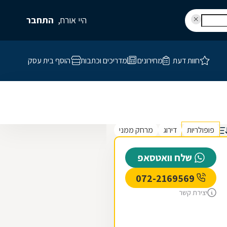
היי אורח,
התחבר
חוות דעת
מחירונים
מדריכים וכתבות
הוסף בית עסק
פופולריות
דירוג
מרחק ממני
שלח וואטסאפ
072-2169569
יצירת קשר