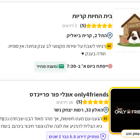
בית החיות קריות
(5)
3 דירוגים
התל 2, קרית ביאליק
רציתי לשבח על שירות מקצועי לב ענק ונתינה אין סופית.
תודה בענק ♥️
ייפתח ביום א' ב-7:30
מענה מהיר
only4friends אונלי פור פריינדס
(5)
16 דירוגים
האלון 33, רמות יצחק נשר
הגענו עם מעט חששות, אך מהר מאוד הבנו שבחרנו נכון!!
גיא הצליח להרגיע את לונה שלנו ונוצר חיבור בינהם. בטוח
נחזור
עסק זהב
מחזיק דירוג 5.0 כבר 3 שנים