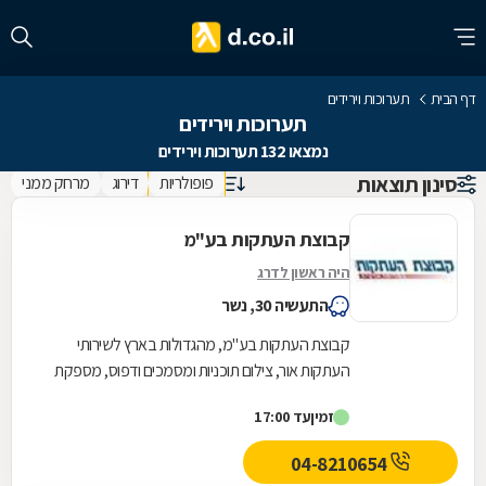
דף הבית
תערוכות וירידים
תערוכות וירידים
נמצאו 132 תערוכות וירידים
סינון תוצאות
פופולריות
דירוג
מרחק ממני
קבוצת העתקות בע"מ
היה ראשון לדרג
התעשיה 30, נשר
קבוצת העתקות בע"מ, מהגדולות בארץ לשירותי
העתקות אור, צילום תוכניות ומסמכים ודפוס, מספקת
שירותים ללקוחות רבים מכל רחבי הארץ. בין היתר
זמין
עד 17:00
החברה...
04-8210654