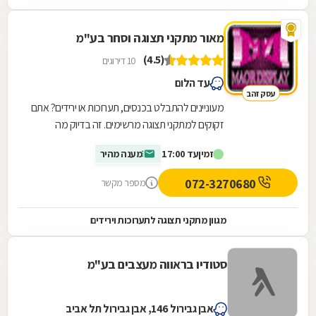
מאור מתקני תצוגה וסחר בע"מ
(4.5)
10 דירוגים
עד הלום
עסק זהב
מעוניינים להתבלט בכנסים, תערוכות או ירידים? אתם
זקוקים למתקני תצוגה מרשימים. זה בדיוק מה
שמציעה עבורכם, מזה למעלה משני עשורים, חברת
זמין
עד 17:00
מענה מהיר
מאור...
072-3270680
מספר מקשר
מגוון מתקני תצוגה לתערוכות וירידים
סטודיו בראווה מעצבים בע"מ
אבן גבירול 146, אבן גבירול תל אביב