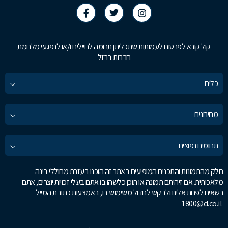
קול קורא לפרסום לעמותות שתכליתן תרומה לחיילים ו/או לנפגעי מלחמת
חרבות ברזל
כלים
מחירונים
תחומים נפוצים
חלק מהתמונות והתכנים המופיעים באתר זה הוכנו בעזרת מחוללי בינה
מלאכותית. אם זיהיתם תמונה או תוכן כלשהו בו אתם בעלי זכויות יוצרים, אתם
רשאים לפנות אלינו ולבקש לחדול משימוש בו, באמצעות כתובת המייל
1800@d.co.il