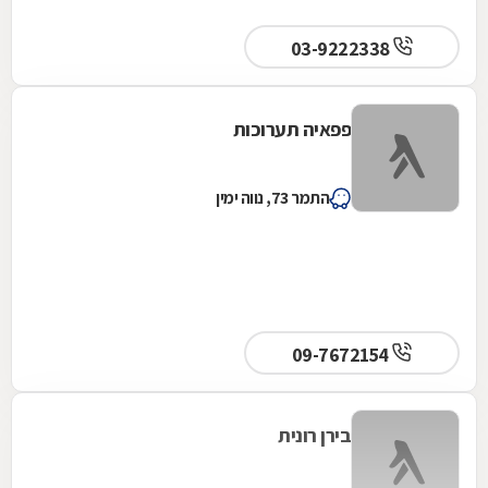
03-9222338
פפאיה תערוכות
התמר 73, נווה ימין
09-7672154
בירן רונית