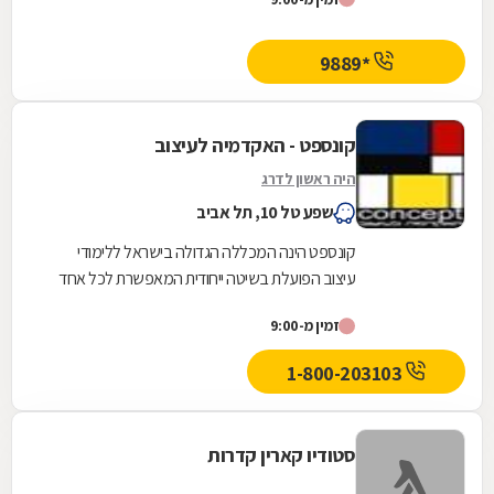
*9889
קונספט - האקדמיה לעיצוב
היה ראשון לדרג
שפע טל 10, תל אביב
קונספט הינה המכללה הגדולה בישראל ללימודי
עיצוב הפועלת בשיטה ייחודית המאפשרת לכל אחד
להיות מעצב ולעסוק בתחום שימלא אותו ואת חייו
זמין מ-9:00
באושר...
1-800-203103
סטודיו קארין קדרות