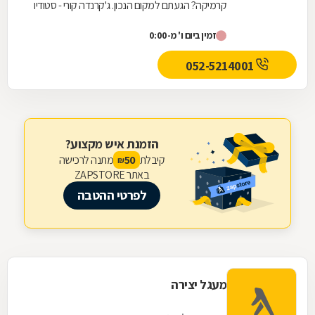
קרמיקה? הגעתם למקום הנכון. ג'קרנדה קורי - סטודיו
לקרמיקה, מזמינה אתכם להירשם לחוג מיוחד
זמין ביום ו' מ-0:00
המשלב...
052-5214001
הזמנת איש מקצוע?
קיבלת
מתנה לרכישה
50
₪
באתר ZAPSTORE
לפרטי ההטבה
מעגל יצירה