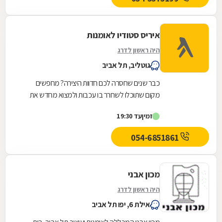
איריס סטודיו לאומנות
היה ראשון לדרג
גוטליב, תל אביב
כבר שנים שחסרה לכם חדוות היצירה? מחפשים
מקום שתוכלו לשחרר בו עכבות ולמצוא מחדש את
השפה האמנותית שלכם? תכירו את הסטודיו לאומנות
זמין
עד 19:30
של איריס דבי...
054-6851861
מכון אבני
היה ראשון לדרג
אילת 6, יפו תל אביב