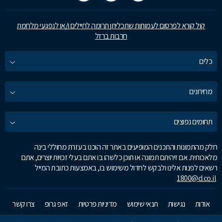
קול קורא לפרסום לעמותות שתכליתן תרומה לחיילים ו/או לנפגעי מלחמת
חרבות ברזל
כלים
מחירונים
תחומים נפוצים
חלק מהתמונות והתכנים המופיעים באתר זה הוכנו בעזרת מחוללי בינה
מלאכותית. אם זיהיתם תמונה או תוכן כלשהו בו אתם בעלי זכויות יוצרים, אתם
רשאים לפנות אלינו ולבקש לחדול משימוש בו, באמצעות כתובת המייל
1800@d.co.il
אודות
נגישות
תנאי שימוש
מדיניות פרטיות
זאפ גרופ
צרו קשר