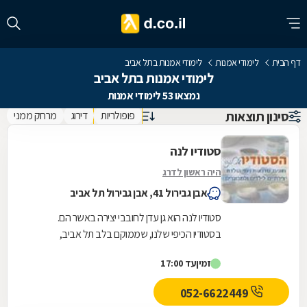
דף הבית
לימודי אמנות
לימודי אמנות בתל אביב
לימודי אמנות בתל אביב
נמצאו 53 לימודי אמנות
סינון תוצאות
פופולריות
דירוג
מרחק ממני
סטודיו לנה
היה ראשון לדרג
אבן גבירול 41, אבן גבירול תל אביב
סטודיו לנה הוא גן עדן לחובבי יצירה באשר הם.
בסטודיו הכיפי שלנו, שממוקם בלב תל אביב,
מתקיימים מגוון רחב של פעילויות מהנות בקבוצות
זמין
עד 17:00
קטנות...
052-6622449