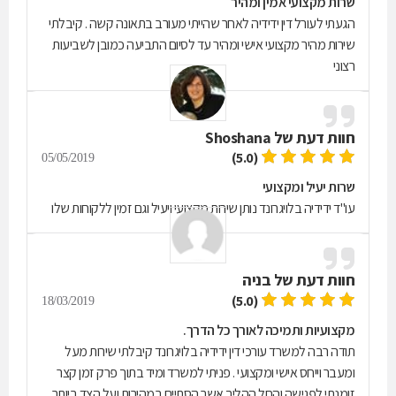
שרות מקצועי אמין ומהיר
הגעתי לעורל דין ידידיה לאחר שהייתי מעורב בתאונה קשה . קיבלתי
שירות מהיר מקצועי אישי ומהיר עד לסיום התביעה כמובן לשביעות
רצוני
חוות דעת של
Shoshana
(5.0)
05/05/2019
שרות יעיל ומקצועי
עו"ד ידידיה בלויגרונד נותן שירות מקצועי ויעיל וגם זמין ללקוחות שלו
חוות דעת של
בניה
(5.0)
18/03/2019
מקצועיות ותמיכה לאורך כל הדרך.
תודה רבה למשרד עורכי דין ידידיה בלויגרונד קיבלתי שירות מעל
ומעבר וייחס אישי ומקצועי . פניתי למשרד ומיד בתוך פרק זמן קצר
זומנתי לפגישה והחל ההליך אשר הסתיים במהירות ועל הצד ביותר .