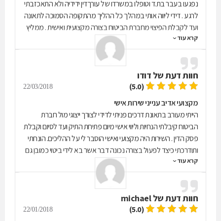
נפגעו בעבר בת.ד וטופלו במשרדו של עורךדין ידידיה ולא התאכזבתי
לרגע . דידי ליווה אותי במהלך כל ההליך מהתקופה הסמוכה לתאונה
ועד לקבלת הפיצוי מחברת הביטוח בצורה מקצועית ואישית . ממליץ
קרא עוד
בחום .
חוות דעת של
דודו
(5.0)
22/03/2018
מקצועי אדיב ענייני שירות אישי
הייתי מעורב בתאונת דרכים פניתי לדידי לצורך ייצוגי מול חברת
הביטוח קיבלתי הנחיות וליווי אישי מיום פתיחת התיק ועד לסיום וקבלת
פסק הדין . השירות היה מקצועי ואישי הוסבר לי על ההליכים. הונחתי
ותודרכתי כיצד לפעול בצורה נכונה דבר אשר בא לידי ביטוי כמובן גם
קרא עוד
בפיצוי אותו קיבלתי . ממליץ בחום!
חוות דעת של
michael
(5.0)
22/01/2018