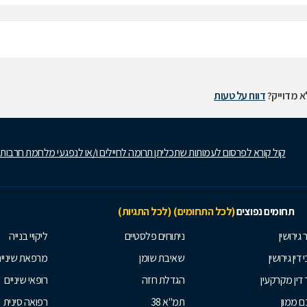
 מדוייק?
דווח על טעות
קול קורא לפרסום לעמותות שתכליתן תרומה לחיילים ו/או לנפגעי מלחמת חרבות
תחומים נפוצים
(לכל התחומים)
(לכל התגיות)
 גירושין
ניתוחים פלסטיים
ליקויי בנייה
 דין גירושין
שאיבת שומן
מרפאת שיניי
 דין מקרקעין
הגדלת חזה
רופאי שיניים
 ממון
תמ"א 38
רפואה סינית