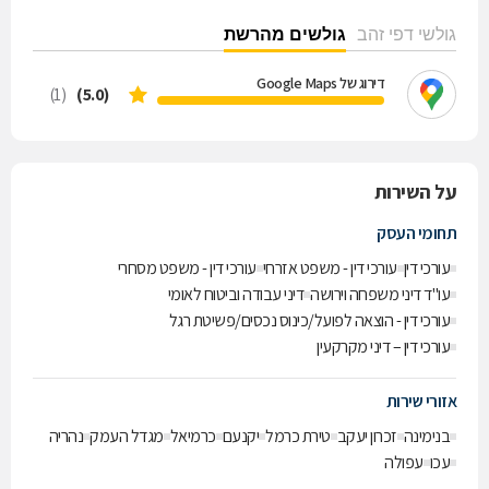
גולשי דפי זהב
גולשים מהרשת
דירוג של Google Maps
(1)
(5.0)
על השירות
תחומי העסק
עורכי דין
עורכי דין - משפט אזרחי
עורכי דין - משפט מסחרי
עו"ד דיני משפחה וירושה
דיני עבודה וביטוח לאומי
עורכי דין - הוצאה לפועל/כינוס נכסים/פשיטת רגל
עורכי דין – דיני מקרקעין
אזורי שירות
בנימינה
זכרון יעקב
טירת כרמל
יקנעם
כרמיאל
מגדל העמק
נהריה
עכו
עפולה