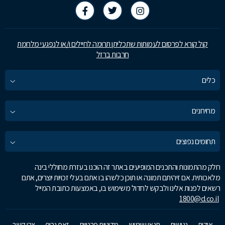
קול קורא לפרסום לעמותות שתכליתן תרומה לחיילים ו/או לנפגעי מלחמת
חרבות ברזל
כלים
מחירונים
תחומים נפוצים
חלק מהתמונות והתכנים המופיעים באתר זה הוכנו בעזרת מחוללי בינה
מלאכותית. אם זיהיתם תמונה או תוכן כלשהו בו אתם בעלי זכויות יוצרים, אתם
רשאים לפנות אלינו ולבקש לחדול משימוש בו, באמצעות כתובת המייל
1800@d.co.il
אודות
נגישות
תנאי שימוש
מדיניות פרטיות
זאפ גרופ
צרו קשר