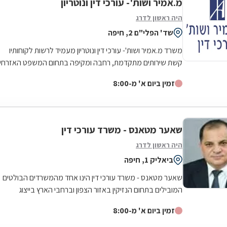
מ.אמיר ושות'- עורכי דין ונוטריון
היה ראשון לדרג
שד' הפלי"ם 2, חיפה
משרד מ.אמיר ושות'- עורכי דין ונוטריון מעמיד לרשות לקוחותיו
קשת שירותים מתקדמת, רחבה ומקיפה בתחום המשפט האזרחי
- מסחרי לרבדיו המגוונים. בין...
זמין ביום א' מ-8:00
שאער מטאנס - משרד עורכי דין
היה ראשון לדרג
ביאליק 1, חיפה
שאער מטאנס - משרד עורכי דין הינו אחד מהמשרדים הבולטים
המובילים בתחום הנזיקין באזור הצפון וברחבי הארץ בייצוג
משפטי בערכאות השונות. יושב ראש...
זמין ביום א' מ-8:00