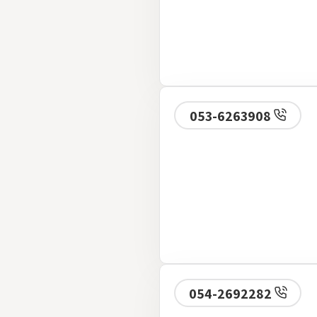
053-6263908
 נשכח !!! ציפי
054-2692282