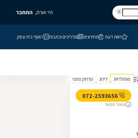
היי אורח,
התחבר
חוות דעת
מחירונים
מדריכים וכתבות
הוסף בית עסק
פופולריות
דירוג
מרחק ממני
072-2593656
מספר מקשר