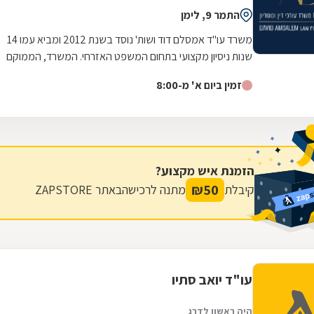
התמר 9, לימן
משרד עו"ד אמסלם דוד ושות' נוסד בשנת 2012 ומביא עמו 14
שנות ניסיון מקצועי בתחום המשפט האזרחי. המשרד, הממוקם
במושב לימן, מעניק שירותי ייעוץ...
זמין ביום א' מ-8:00
הזמנת איש מקצוע?
₪
50
קיבלת
מתנה לרכישה
באתר ZAPSTORE
עו"ד יואב סתיו
היה ראשון לדרג