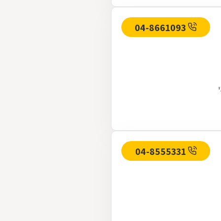
04-8661093
04-8555331