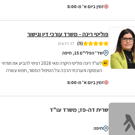
ארנונה עירונית, הדין הימי,...
זמין ביום א' מ-8:00
פוליטי רינה - משרד עורכי דין וגישור
(5)
37 דירוגים
שד' הפלי"ם 15, חיפה
לעו"ד רינה פוליטי היקרה מאי 2026 רציתי להביע את תודתי
העמוקה והערכתי הרבה על הטיפול המסור, חמש עשרה
שנים, זה לא רק מספר, אלו שנים שבהן היית נוכחת לצדי
זמין ביום א' מ-8:00
בכל פנייה ופנייה, בכל רגע של ספק, בכל רגע שבו לא ידעתי
אם אצליח לעבור את שעומד בפניי. כשפגשתי אותך בפעם
הראשונה, לא ידעתי שאני פוגש מישהי שתהיה הרבה יותר
מעורכת דין. היית שם לא רק עם ידע משפטי וחדות מקצועית,
שרית דה-פז; משרד עו"ד
היית שם עם לב, עם קשב אמיתי, עם יכולת פנומנלית לזכור
את כל הפרטים הקטנים והחשוב- לראות אדם בתוך התיק. היו
רגעים שבהם כל העולם נדמה היה עוין לי ולא מובן, וכל רגע
חיפה