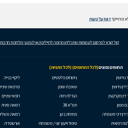
 מדוייק?
דווח על טעות
קול קורא לפרסום לעמותות שתכליתן תרומה לחיילים ו/או לנפגעי מלחמת חרבות
תחומים נפוצים
(לכל התחומים)
(לכל התגיות)
 גירושין
ניתוחים פלסטיים
ליקויי בנייה
 דין גירושין
שאיבת שומן
מרפאת שיניי
 דין מקרקעין
הגדלת חזה
רופאי שיניים
 ממון
תמ"א 38
רפואה סינית
י דין דיני משפחה
מתיחת בטן
רפואה משלי
ות רפואית
טיפול וייעוץ זוגי / משפחתי
אורטופדיה