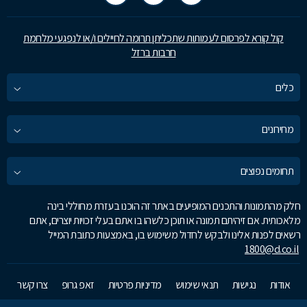
קול קורא לפרסום לעמותות שתכליתן תרומה לחיילים ו/או לנפגעי מלחמת
חרבות ברזל
כלים
מחירונים
תחומים נפוצים
חלק מהתמונות והתכנים המופיעים באתר זה הוכנו בעזרת מחוללי בינה
מלאכותית. אם זיהיתם תמונה או תוכן כלשהו בו אתם בעלי זכויות יוצרים, אתם
רשאים לפנות אלינו ולבקש לחדול משימוש בו, באמצעות כתובת המייל
1800@d.co.il
אודות
נגישות
תנאי שימוש
מדיניות פרטיות
זאפ גרופ
צרו קשר