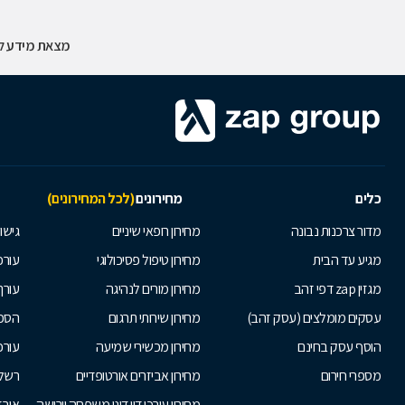
מצאת מידע לא
כלים
מחירונים
(לכל המחירונים)
מדור צרכנות נבונה
מחירון רופאי שיניים
גישור
מגיע עד הבית
מחירון טיפול פסיכולוגי
עורכי
מגזין zap דפי זהב
מחירון מורים לנהיגה
עורך
עסקים מומלצים (עסק זהב)
מחירון שירותי תרגום
הסכם
הוסף עסק בחינם
מחירון מכשירי שמיעה
עורכ
מספרי חירום
מחירון אביזרים אורטופדיים
רשלנ
מחירון עורכי דין דיני משפחה וירושה
אובד