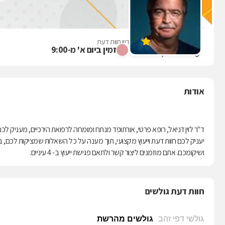
ד"ר לוין דניאל
אין עדיין חוות דעת
זמין ביום א' מ-9:00
חניתה 67, חיפה
אודות
ד"ר לוין דניאל, רופא פרטי, אורתופד מנתח ומומחה לרפואת הירכיים, מעניק לכ
יעניק לכם חוות דעת וייעוץ מקצועי, תוך מענה על כל השאלות שמציקות לכם, 
ושיקומכם. אתם מוזמנים ליצור קשר ולתאם פגישת ייעוץ ב- 4 עיניים.
חוות דעת גולשים
גולשי דפי זהב
גולשים מהרשת