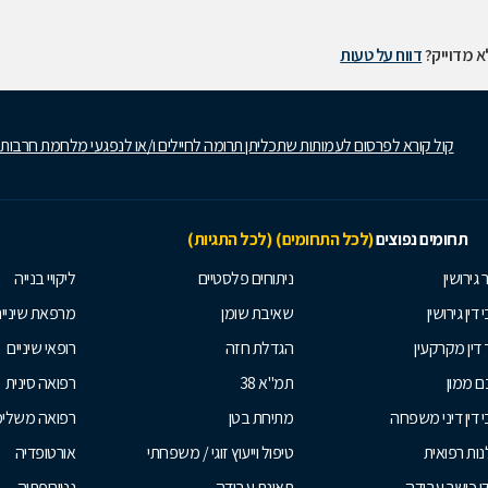
 מדוייק?
דווח על טעות
קול קורא לפרסום לעמותות שתכליתן תרומה לחיילים ו/או לנפגעי מלחמת חרבות
תחומים נפוצים
(לכל התחומים)
(לכל התגיות)
 גירושין
ניתוחים פלסטיים
ליקויי בנייה
 דין גירושין
שאיבת שומן
מרפאת שיניי
 דין מקרקעין
הגדלת חזה
רופאי שיניים
 ממון
תמ"א 38
רפואה סינית
י דין דיני משפחה
מתיחת בטן
רפואה משלי
ות רפואית
טיפול וייעוץ זוגי / משפחתי
אורטופדיה
ן כושר עבודה
תאונת עבודה
נטורופתיה