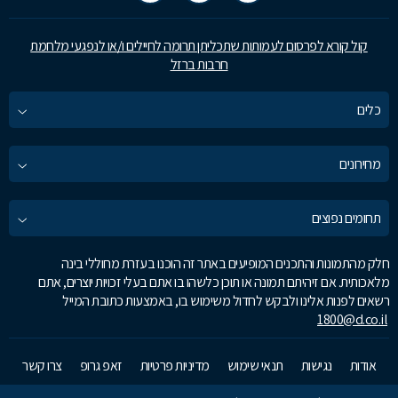
קול קורא לפרסום לעמותות שתכליתן תרומה לחיילים ו/או לנפגעי מלחמת
חרבות ברזל
כלים
מחירונים
תחומים נפוצים
חלק מהתמונות והתכנים המופיעים באתר זה הוכנו בעזרת מחוללי בינה
מלאכותית. אם זיהיתם תמונה או תוכן כלשהו בו אתם בעלי זכויות יוצרים, אתם
רשאים לפנות אלינו ולבקש לחדול משימוש בו, באמצעות כתובת המייל
1800@d.co.il
אודות
נגישות
תנאי שימוש
מדיניות פרטיות
זאפ גרופ
צרו קשר