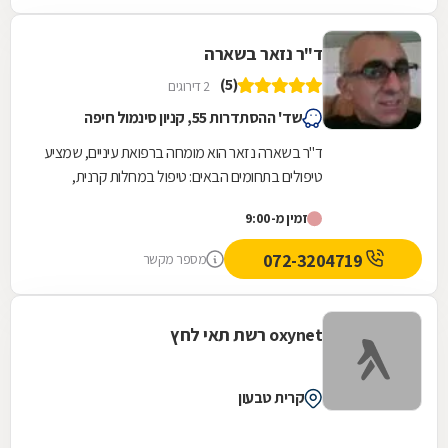
ד"ר נזאר בשארה
(5)
2 דירוגים
שד' ההסתדרות 55, קניון סינמול חיפה
ד"ר בשארה נזאר הוא מומחה ברפואת עיניים, שמציע
טיפולים בתחומים הבאים: טיפול במחלות קרנית,
קרנית, וטיפול בקרטוגונוס ע"י התאמת עדשות
זמין מ-9:00
מינסקלרה...
072-3204719
מספר מקשר
oxynet רשת תאי לחץ
קרית טבעון