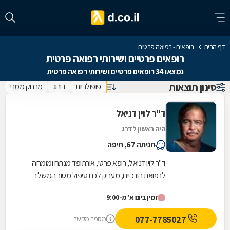
דף הבית
רופאים - רפואה פרטית
רופאים פרטיים ושירותי רפואה פרטית
נמצאו 34 רופאים פרטיים ושירותי רפואה פרטית
סינון תוצאות
פופולריות
דירוג
מרחק ממני
ד"ר לוין דניאל
היה ראשון לדרג
חניתה 67, חיפה
ד"ר לוין דניאל, רופא פרטי, אורתופד מנתח ומומחה
לרפואת הירכיים, מעניק לכם טיפול מסור המשלב
בתוכו ליווי צמוד לאורך כל התהליך המצפה לכם.
זמין ביום א' מ-9:00
לפני...
077-7785027
מספר מקשר