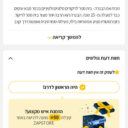
תכירו את הבנרה - בית ספר לריקודים סלוניים ולטיניים בכפר סבא שקיים
כבר למעלה מ- 25 שנה. הבנרה הוא הרבה יותר מעוד בית ספר לריקוד.
כיום הסטודיו מציע אפשרויות בילוי, פעילות ספורטיבית ואומנות דרך קצב
ותנועה. אנחנו מאמינים שכל אחד יכול ללמוד ריקוד, כולל אלו שחושבים
שיש להם שתי רגליים שמאליות. אנחנו מבטיחים לכם שגם אתם תיהנו
להמשך קריאה
ותרגישו ביטחון על רחבת הריקודים. הצטרפו לשיעור ניסיון, ואל תפסיקו
לרקוד!/
חוות דעת גולשים
לעסק זה אין חוות דעת
היה הראשון לדרג!
הזמנת איש מקצוע?
50
קיבלת
מתנה לרכישה באתר
₪
ZAPSTORE