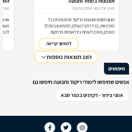
וסגנונות במחול ותנועה
השונ
מאת: יובל ניסני
08/04/2014
מאת: יו
מגוון הסוגים וסגנונות הריקוד שהתפתחו בכל
אוהבי 
התרבויות, בכל רחבי העולם, התפשטו במהלך
מעוני
השנים, והפכו לשפות בינלאומיות מרתקות.
להם ל
מקצוענות הרוקדים המפגינים יכולת שליטה
מצליחה
להמשך קריאה
מקסימלית בגוף, והתאמת התנועות למקצבים
ומחול.
השונים, מכשפת את הצופה ומבטיחה חוויה
יש בתח
הצג תוצאות נוספות
מרתקת ומרהיבה. לכל ריקוד מאפיינים משלו,
ומה כד
וסיבות טובות להתאהב בכל אחד מהסגנונות
חיפושים
הייחודיים.
אנשים שחיפשו לימודי ריקוד ותנועה חיפשו גם
אמני בידור - רקדנים בכפר סבא