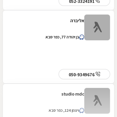
052-3324191
אליברה
בן יהודה 77, כפר סבא
050-9349676
studio mdc
ויצמן 124, כפר סבא