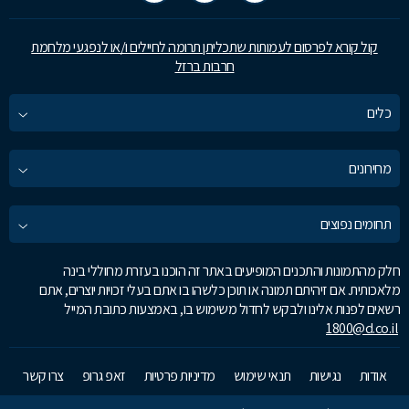
קול קורא לפרסום לעמותות שתכליתן תרומה לחיילים ו/או לנפגעי מלחמת
חרבות ברזל
כלים
מחירונים
תחומים נפוצים
חלק מהתמונות והתכנים המופיעים באתר זה הוכנו בעזרת מחוללי בינה
מלאכותית. אם זיהיתם תמונה או תוכן כלשהו בו אתם בעלי זכויות יוצרים, אתם
רשאים לפנות אלינו ולבקש לחדול משימוש בו, באמצעות כתובת המייל
1800@d.co.il
אודות
נגישות
תנאי שימוש
מדיניות פרטיות
זאפ גרופ
צרו קשר