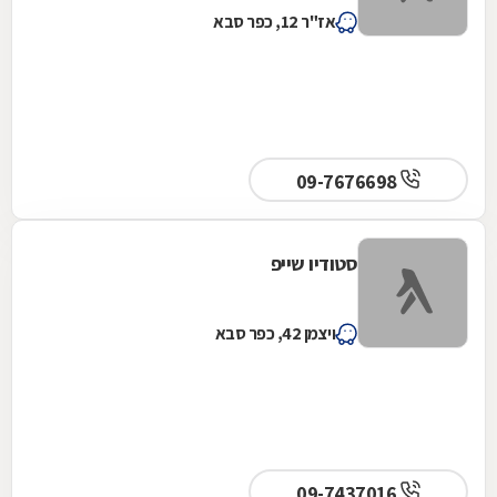
אז"ר 12, כפר סבא
09-7676698
סטודיו שייפ
ויצמן 42, כפר סבא
09-7437016