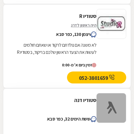
סטודיו R
היה ראשון לדרג
ויצמן 130, כפר סבא
לא משנה אם נולדתם לרקוד או שאתם חולמים
לעשות את הצעד הראשון שלכם בריקוד, בסטודיו R
תמצאו מגוון רחב של חוגי ריקוד מכל הסגנונות,
זמין ביום א' מ-0:00
המועברים על...
052-3801659
סטודיו דנה
ששת הימים 32, כפר סבא