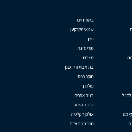
ביטוח חיים
ם
שמאי מקרקעין
תיווך
מורי נהיגה
מה
מצבות
בתי אבות ודיור מוגן
חוקר פרטי
פוליגרף
לחו"ל
בניית אתרים
שחזור מידע
עץ מס
אולפן הקלטות
ה
חברות כח אדם