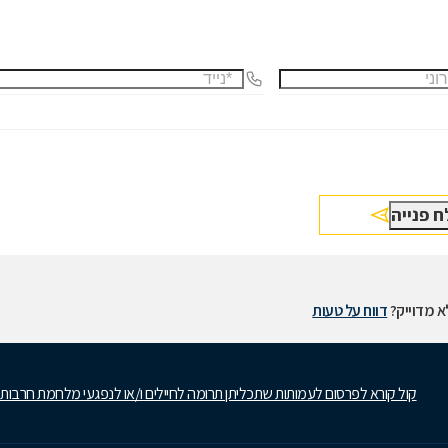
 מדוייק?
דווח על טעות
קול קורא לפרסום לעמותות שתכליתן תרומה לחיילים ו/או לנפגעי מלחמת חרבות