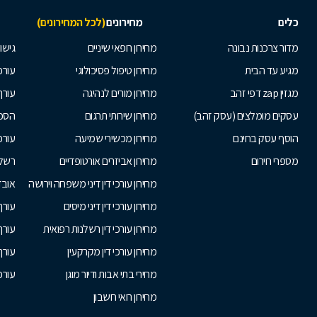
כלים
מחירונים
(לכל המחירונים)
מדור צרכנות נבונה
מחירון רופאי שיניים
גישור
מגיע עד הבית
מחירון טיפול פסיכולוגי
עורכי
מגזין zap דפי זהב
מחירון מורים לנהיגה
עורך
עסקים מומלצים (עסק זהב)
מחירון שירותי תרגום
הסכם
הוסף עסק בחינם
מחירון מכשירי שמיעה
עורכ
מספרי חירום
מחירון אביזרים אורטופדיים
רשלנ
מחירון עורכי דין דיני משפחה וירושה
אובד
מחירון עורכי דין דיני מיסים
עורך
מחירון עורכי דין רשלנות רפואית
עורך 
מחירון עורכי דין מקרקעין
עורך
מחירי בתי אבות ודיור מוגן
עורכי
מחירון רואי חשבון