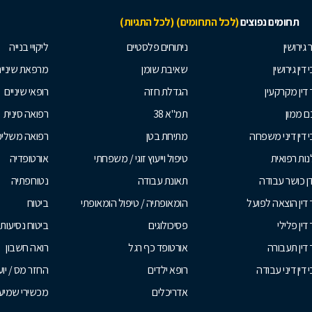
תחומים נפוצים
(לכל התחומים)
(לכל התגיות)
 גירושין
ניתוחים פלסטיים
ליקויי בנייה
 דין גירושין
שאיבת שומן
מרפאת שיניי
 דין מקרקעין
הגדלת חזה
רופאי שיניים
 ממון
תמ"א 38
רפואה סינית
י דין דיני משפחה
מתיחת בטן
רפואה משלי
ות רפואית
טיפול וייעוץ זוגי / משפחתי
אורטופדיה
ן כושר עבודה
תאונת עבודה
נטורופתיה
 דין הוצאה לפועל
הומאופתיה / טיפול הומאופתי
ביטוח
דין פלילי
פסיכולוגים
ביטוח נסיעות 
 דין תעבורה
אורטופד כף רגל
רואה חשבון
 דין דיני עבודה
רופא ילדים
החזר מס / יו
אדריכלים
מכשירי שמיע