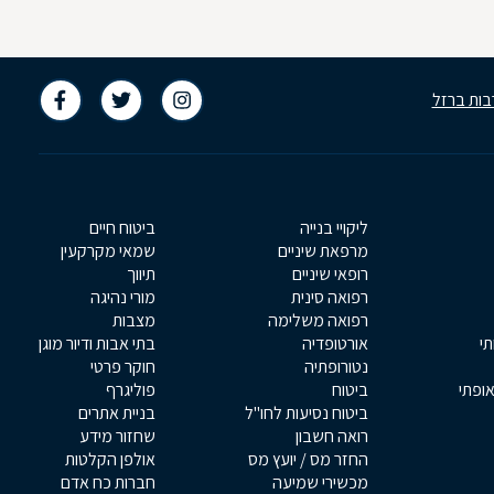
בות ברזל
ליקויי בנייה
ביטוח חיים
מרפאת שיניים
שמאי מקרקעין
רופאי שיניים
תיווך
רפואה סינית
מורי נהיגה
רפואה משלימה
מצבות
תי
אורטופדיה
בתי אבות ודיור מוגן
נטורופתיה
חוקר פרטי
אופתי
ביטוח
פוליגרף
ביטוח נסיעות לחו"ל
בניית אתרים
רואה חשבון
שחזור מידע
החזר מס / יועץ מס
אולפן הקלטות
מכשירי שמיעה
חברות כח אדם