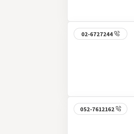
02-6727244
052-7612162