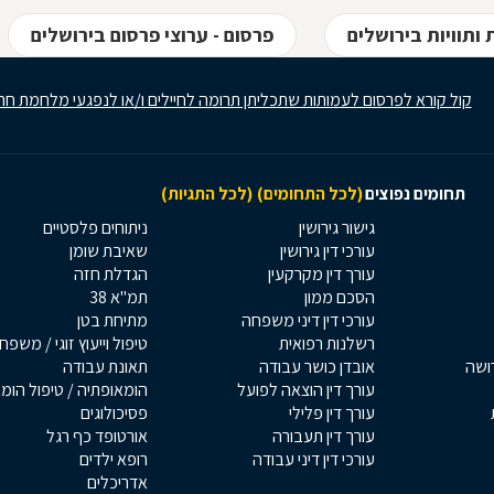
ותוויות בירושלים
פרסום - ערוצי פרסום בירושלים
קול קורא לפרסום לעמותות שתכליתן תרומה לחיילים ו/או לנפגעי מלחמת חר
תחומים נפוצים
(לכל התחומים)
(לכל התגיות)
גישור גירושין
ניתוחים פלסטיים
עורכי דין גירושין
שאיבת שומן
עורך דין מקרקעין
הגדלת חזה
הסכם ממון
תמ"א 38
עורכי דין דיני משפחה
מתיחת בטן
רשלנות רפואית
טיפול וייעוץ זוגי / משפח
רושה
אובדן כושר עבודה
תאונת עבודה
עורך דין הוצאה לפועל
הומאופתיה / טיפול הומ
עורך דין פלילי
פסיכולוגים
עורך דין תעבורה
אורטופד כף רגל
עורכי דין דיני עבודה
רופא ילדים
אדריכלים