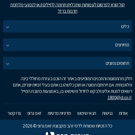
קול קורא לפרסום לעמותות שתכליתן תרומה לחיילים ו/או לנפגעי מלחמת
חרבות ברזל
כלים
מחירונים
תחומים נפוצים
חלק מהתמונות והתכנים המופיעים באתר זה הוכנו בעזרת מחוללי בינה
מלאכותית. אם זיהיתם תמונה או תוכן כלשהו בו אתם בעלי זכויות יוצרים, אתם
רשאים לפנות אלינו ולבקש לחדול משימוש בו, באמצעות כתובת המייל
1800@d.co.il
אודות
נגישות
תנאי שימוש
מדיניות פרטיות
זאפ גרופ
צרו קשר
כל הזכויות שמורות לדפי זהב מקבוצת זאפ גרופ © 2026