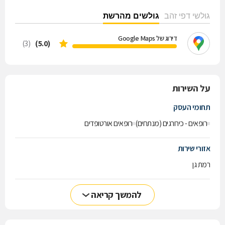
גולשי דפי זהב
גולשים מהרשת
דירוג של Google Maps
(3)
(5.0)
על השירות
תחומי העסק
רופאים - כירורגים (מנתחים)
רופאים אורטופדים
אזורי שירות
רמת גן
להמשך קריאה