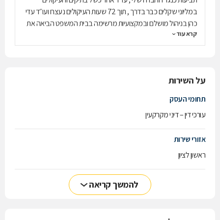
במליוני שקלים כבר בדרך , תוך 72 שעות העיקולים נעצרו ועו״ד עדי
כהן בניהול מושלם ובמקצועיות מרשימה בבית המשפט הביאה את
קרא עוד
הצדק למימוש , סופם של התיקים בפיצוי על הוצאות וניצחון מושלם ,
זה הרגע שהחלטתי להעביר את כל הטיפול המשפטי העיסקי והאישי
שלי למשרד הזה ומאז אני יודע ״בכל הקשור לעו״ד אין מקום להימור
וחייבים את הטוב ביותר ״
על השירות
תחומי העסק
עורכי דין – דיני מקרקעין
אזורי שירות
ראשון לציון
להמשך קריאה