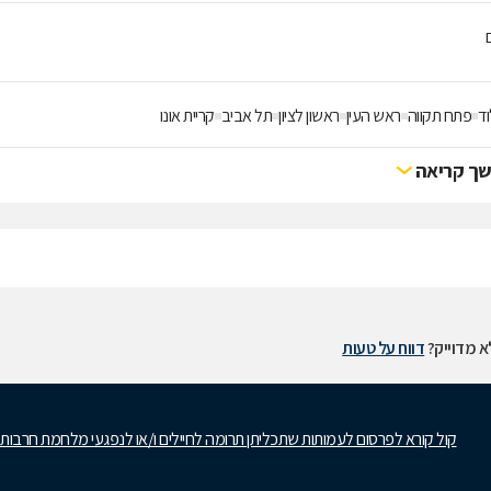
ם
וד
פתח תקווה
ראש העין
ראשון לציון
תל אביב
קריית אונו
ך קריאה
 מדוייק?
דווח על טעות
קול קורא לפרסום לעמותות שתכליתן תרומה לחיילים ו/או לנפגעי מלחמת חרבות