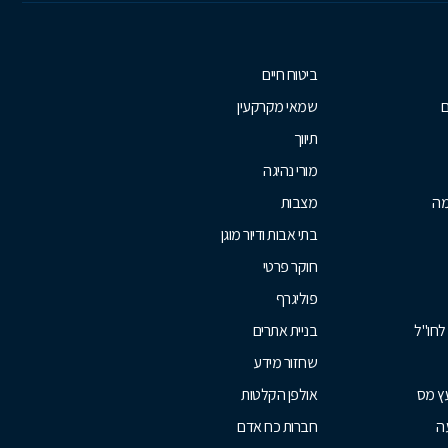
ביטוח חיים
ם
שמאי מקרקעין
תיווך
מורי נהיגה
מה
מצבות
בתי אבות ודיור מוגן
חוקר פרטי
פוליגרף
לחו"ל
בניית אתרים
שחזור מידע
עץ מס
אולפן הקלטות
ה
חברות כח אדם