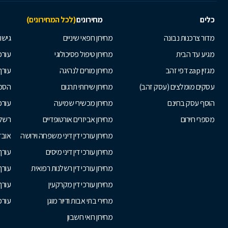
כלים
מחירונים
(לכל המחירונים)
מדור צרכנות נבונה
מחירון רופאי שיניים
גישור
מגיע עד הבית
מחירון טיפול פסיכולוגי
עורכי
מגזין zap דפי זהב
מחירון מורים לנהיגה
עורך
עסקים מומלצים (עסק זהב)
מחירון שירותי תרגום
הסכם
הוסף עסק בחינם
מחירון מכשירי שמיעה
עורכ
מספרי חירום
מחירון אביזרים אורטופדיים
רשלנ
מחירון עורכי דין דיני משפחה וירושה
אובד
מחירון עורכי דין דיני מיסים
עורך
מחירון עורכי דין רשלנות רפואית
עורך 
מחירון עורכי דין מקרקעין
עורך
מחירי בתי אבות ודיור מוגן
עורכי
מחירון רואי חשבון