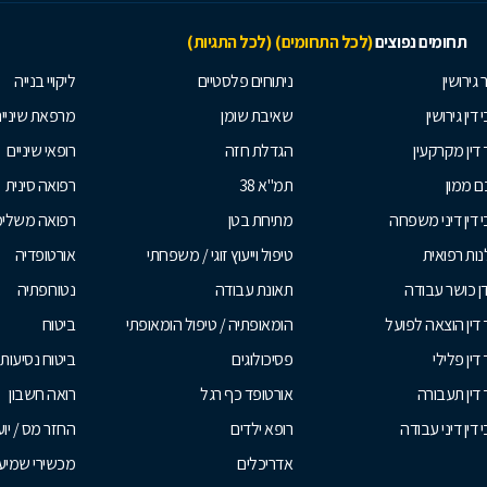
תחומים נפוצים
(לכל התחומים)
(לכל התגיות)
 גירושין
ניתוחים פלסטיים
ליקויי בנייה
 דין גירושין
שאיבת שומן
מרפאת שיניי
 דין מקרקעין
הגדלת חזה
רופאי שיניים
 ממון
תמ"א 38
רפואה סינית
י דין דיני משפחה
מתיחת בטן
רפואה משלי
ות רפואית
טיפול וייעוץ זוגי / משפחתי
אורטופדיה
ן כושר עבודה
תאונת עבודה
נטורופתיה
 דין הוצאה לפועל
הומאופתיה / טיפול הומאופתי
ביטוח
דין פלילי
פסיכולוגים
ביטוח נסיעות 
 דין תעבורה
אורטופד כף רגל
רואה חשבון
 דין דיני עבודה
רופא ילדים
החזר מס / יו
אדריכלים
מכשירי שמיע