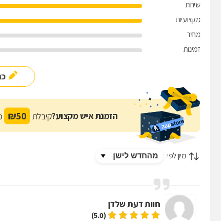
שירות
מקצועיות
מחיר
זמינות
כת
₪
50
הזמנת איש מקצוע?
קיבלת
מת
מיון לפי:
חוות דעת של
דן
(5.0)