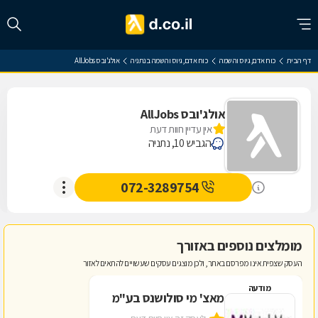
דף הבית
כוח אדם, גיוס והשמה
כוח אדם, גיוס והשמה בנתניה
אולג'ובס AllJobs
אולג'ובס AllJobs
אין עדיין חוות דעת
הגביש 10, נתניה
072-3289754
מומלצים נוספים באזורך
העסק שצפית אינו מפרסם באתר, ולכן מוצגים עסקים שעשויים להתאים לאזור
מודעה
מאצ' מי סולושנס בע"מ